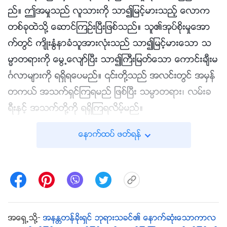
ည္။ ဤအမႈသည္ လူသားကို သာ၍ျမင့္မားသည့္ ေလာက
တစ္ခုထဲသို႔ ေဆာင္ၾကဥ္းၿပီးျဖစ္သည္။ သူ၏အုပ္စိုးမႈေအာ
က္တြင္ က်ိဳးႏြံနာခံသူအားလုံးသည္ သာ၍ျမင့္မားေသာ သ
မၼာတရားကို ေမြ႕ေလ်ာ္ၿပီး သာ၍ႀကီးျမတ္ေသာ ေကာင္းခ်ီးမ
ဂၤလာမ်ားကို ရရွိရေပမည္။ ၎တို႔သည္ အလင္းတြင္ အမွန္
တကယ္ အသက္ရွင္ၾကရမည္ ျဖစ္ၿပီး သမၼာတရား၊ လမ္းခ
ရီးႏွင့္ အသက္တို႔ကို ရရွိၾကရလိမ့္မည္။
ႏႈတ္ကပတ္ေတာ္သည္ လူ႔ဇာတိ၌ ေပၚလာ၏ စာအုပ္ထဲရွိ က်မ္းဦး
ေနာက္ထပ္ ဖတ္ရန္
စကား မွ
လက္ရွိ လူ႔ဇာတိခံယူျခင္း၌ ဘုရားသခင္၏ အမႈမွာ အ
ဓိကအားျဖင့္ ျပစ္တင္ဆုံးမျခင္းႏွင့္ တရားစီရင္ျခင္းတို႔မွတစ္
ဆင့္ သူ၏ စိတ္သေဘာထားကို ေဖာ္ျပရန္ျဖစ္သည္။ ဤ
အေရွ႕သို႔-
အနႏၲတန္ခိုးရွင္ ဘုရားသခင္၏ ေနာက္ဆုံးေသာကာလ
အေျခခံအုတ္ျမစ္ေပၚတြင္ ဆက္လက္ အေကာင္အထည္ေ