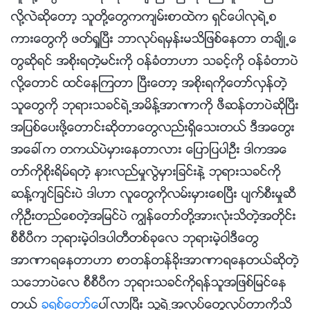
လို႔လဲဆိုေတာ့ သူတို႔ေတြကက်မ္းစာထဲက ရွင္ေပါလုရဲ႕စ
ကားေတြကို ဖတ္ရႈၿပီး ဘာလုပ္ရမွန္းမသိျဖစ္ေနတာ တခ်ိဳ႕ေ
တြဆိုရင္ အစိုးရတဲ့မင္းကို ဝန္ခံတာဟာ သခင့္ကို ဝန္ခံတာပဲ
လို႔ေတာင္ ထင္ေနၾကတာ ၿပီးေတာ့ အစိုးရကိုေတာ္လွန္တဲ့
သူေတြကို ဘုရားသခင္ရဲ႕အမိန႔္အာဏာကို ဖီဆန္တာပဲဆိုၿပီး
အျပစ္ေပးဖို႔ေတာင္းဆိုတာေတြလည္းရွိေသးတယ္ ဒီအေတြး
အေခၚက တကယ္ပဲမွားေနတာလား ေျပာျပပါဦး ဒါကအေ
တာ္ကိုစိုးရိမ္ရတဲ့ နားလည္မႈလြဲမွားျခင္းနဲ႔ ဘုရားသခင္ကို
ဆန႔္က်င္ျခင္းပဲ ဒါဟာ လူေတြကိုလမ္းမွားေစၿပီး ပ်က္စီးမႈဆီ
ကိုဦးတည္ေစတဲ့အျမင္ပဲ ကြၽန္ေတာ္တို႔အားလုံးသိတဲ့အတိုင္း
စီစီပီက ဘုရားမဲ့ဝါဒပါတီတစ္ခုေလ ဘုရားမဲ့ဝါဒီေတြ
အာဏာရေနတာဟာ စာတန္တန္ခိုးအာဏာရေနတယ္ဆိုတဲ့
သေဘာပဲေလ စီစီပီက ဘုရားသခင္ကိုရန္သူအျဖစ္ျမင္ေန
တယ္
ခရစ္ေတာ္
ေပၚလာၿပီး သူ႔ရဲ႕အလုပ္ေတြလုပ္တာကိုသိ