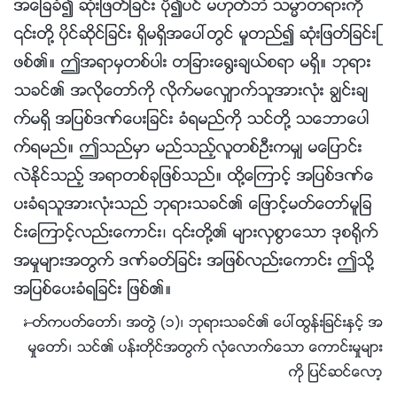
အေျခခံ၍ ဆုံးျဖတ္ျခင္း ပို၍ပင္ မဟုတ္ဘဲ သမၼာတရားကို
၎တို႔ ပိုင္ဆိုင္ျခင္း ရွိမရွိအေပၚတြင္ မူတည္၍ ဆုံးျဖတ္ျခင္းျ
ဖစ္၏။ ဤအရာမွတစ္ပါး တျခားေ႐ြးခ်ယ္စရာ မရွိ။ ဘုရား
သခင္၏ အလိုေတာ္ကို လိုက္မေလွ်ာက္သူအားလုံး ခြၽင္းခ်
က္မရွိ အျပစ္ဒဏ္ေပးျခင္း ခံရမည္ကို သင္တို႔ သေဘာေပါ
က္ရမည္။ ဤသည္မွာ မည္သည့္လူတစ္ဦးကမွ် မေျပာင္း
လဲႏိုင္သည့္ အရာတစ္ခုျဖစ္သည္။ ထို႔ေၾကာင့္ အျပစ္ဒဏ္ေ
ပးခံရသူအားလုံးသည္ ဘုရားသခင္၏ ေျဖာင့္မတ္ေတာ္မူျခ
င္းေၾကာင့္လည္းေကာင္း၊ ၎တို႔၏ မ်ားလွစြာေသာ ဒုစ႐ိုက္
အမႈမ်ားအတြက္ ဒဏ္ခတ္ျခင္း အျဖစ္လည္းေကာင္း ဤသို႔
အျပစ္ေပးခံရျခင္း ျဖစ္၏။
—ႏႈတ္ကပတ္ေတာ္၊ အတြဲ (၁)၊ ဘုရားသခင္၏ ေပၚထြန္းျခင္းႏွင့္ အ
မႈေတာ္၊ သင္၏ ပန္းတိုင္အတြက္ လုံေလာက္ေသာ ေကာင္းမႈမ်ား
ကို ျပင္ဆင္ေလာ့