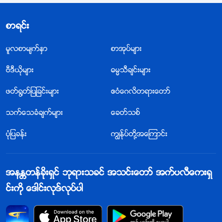
င္းကိုသာ စြမ္းေဆာင္ရရွိၿပီး ျဖစ္သည္၊ သို႔ေသာ္ အျခားမည္
သည့္အရာရွိေသးသနည္း။ ငါ့စကားမ်ားကို သင္ လိုက္နာေ
စာရင္း
စာင့္ထိန္းၿပီးၿပီေလာ။ သင္သည္ ငါ၏ သတ္မွတ္ခ်က္ ငါးခု
မူလစာမ်က္ႏွာ
စာအုပ္မ်ား
ထဲမွ တစ္ခ်က္ကိုၿပီးေျမာက္ၿပီးျဖစ္ေသာ္လည္း၊ က်န္ရွိေသာ
ေလးခ်က္ကို ၿပီးေျမာက္ရန္ သင္ မည္သည့္ ရည္႐ြယ္ခ်က္မွ်
ဗီဒီယိုမ်ား
ဓမၼသီခ်င္းမ်ား
မရွိေပ။ သင္သည္ အ႐ိုးရွင္းဆုံး၊ အလြယ္ကူဆုံးလမ္းကိုသာ
ဖတ္႐ြတ္ျပျခင္းမ်ား
ဧဝံေဂလိတရားေတာ္
ေတြ႕ရွိၿပီးျဖစ္ကာ၊ ကံေကာင္းဖို႔သာ ေမွ်ာ္လင့္ေနသည့္ သေ
သက္ေသခံခ်က္မ်ား
ေခတ္သစ္
ဘာထားတစ္ခုျဖင့္ ယင္းကို လိုက္စားၿပီး ျဖစ္သည္။ သင္ကဲ့
သို႔ေသာ ထိုလူတစ္ဦးအေပၚ ငါ၏ ေျဖာင့္မတ္ေသာ စိတ္
ပုံျပခန္း
ကြၽန္ုပ္တို႔အေၾကာင္း
သေဘာထားသည္ ျပစ္တင္ဆုံးမျခင္းႏွင့္ တရားစီရင္ျခင္းထဲ
မွ တစ္ခု ျဖစ္သည္။ ယင္းသည္ ေျဖာင့္မတ္ေသာ ဒဏ္ခတ္
အနႏၲတန္ခိုးရွင္ ဘုရားသခင္ အသင္းေတာ္ အက္ပလီေကးရွ
ခံျခင္းတစ္ခုျဖစ္ၿပီး ယင္းသည္ မေကာင္းမႈ ျပဳလုပ္သူအား
င္းကို ေဒါင္းလုဒ္လုပ္ပါ
လုံးႏွင့္ဆိုင္သည့္ ေျဖာင့္မတ္ေသာ ျပစ္ဒဏ္ေပးျခင္း ျဖစ္သ
ည္။ ငါ့လမ္းကို လိုက္မေလွ်ာက္ေသာ သူအားလုံးသည္ တ