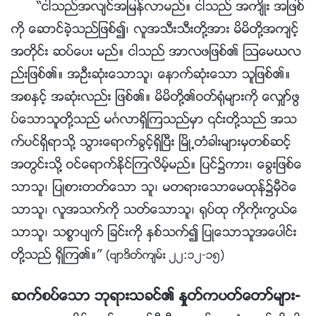
“ငါသည္အလ်င္အျမန္လာမည္။ ငါသည္ အက်ိဳး အျဖစ္
ကို ေဆာင္ခဲ့သည္ျဖစ္၍၊ လူအသီးသီးတို႔အား မိမိတို႔အက်င့္
အတိုင္း ဆပ္ေပး မည္။ ငါသည္ အာလဖျဖစ္၏ ဩေမဃလ
ည္းျဖစ္၏။ အဦးဆုံးေသာသူ၊ ေနာက္ဆုံးေသာ သူျဖစ္၏။
အစႏွင့္ အဆုံးလည္း ျဖစ္၏။ မိမိတို႔၏ဝတ္႐ုံမ်ားကို ေလွ်ာ္ဖြ
ပ္ေသာသူတို႔သည္ မဂၤလာရွိၾကသည္မွာ ၎တို႔သည္ အသ
က္ပင္ရွိရာသို႔ သြားေရာက္ခြင့္ရွိၿပီး ၿမိဳ႕တံခါးမ်ားမွတစ္ဆင့္
အတြင္းသို႔ ဝင္ေရာက္ႏိုင္ၾကလိမ့္မည္။ ျပင္၌ကား၊ ေခြးျဖစ္ေ
သာသူ၊ ျပဳစားတတ္ေသာ သူ၊ မတရားေသာေမထုန္၌မွီဝဲေ
သာသူ၊ လူအသက္ကို သတ္ေသာသူ၊ ႐ုပ္ထု ကိုကိုးကြယ္ေ
သာသူ၊ သစၥာပ်က္ ျခင္းကို ႏွစ္သက္၍ ျပဳေသာသူအေပါင္း
တို႔သည္ ရွိၾက၏။”
(ဗ်ာဒိတ္က်မ္း ၂၂:၁၂-၁၅)
ဆက္စပ္ေသာ ဘုရားသခင္၏ ႏႈတ္ကပတ္ေတာ္မ်ား-