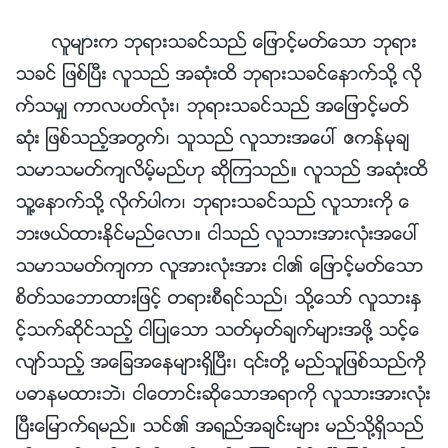
လူမ်ားက ဘုရားသခင္သည္ ေျဖာင့္မတ္ေသာ ဘုရား
သခင္ ျဖစ္ၿပီး လူသည္ အဆုံးထိ ဘုရားသခင္ေနာက္သို႔ လို
က္သမွ် ကာလပတ္လုံး၊ ဘုရားသခင္သည္ အေျဖာင့္မတ္
ဆုံး ျဖစ္သည့္အတြက္၊ သူသည္ လူသားအေပၚ ဧကန္မုခ်
သမာသမတ္က်လိမ့္မည္ဟု ဆိုၾကသည္။ လူသည္ အဆုံးထိ
သူ႔ေနာက္သို႔ လိုက္ပါက၊ ဘုရားသခင္သည္ လူသားကို ေ
ဘးဖယ္ထားႏိုင္မည္ေလာ။ ငါသည္ လူသားအားလုံးအေပၚ
သမာသမတ္က်ကာ လူအားလုံးအား ငါ၏ ေျဖာင့္မတ္ေသာ
စိတ္သေဘာထားျဖင့္ တရားစီရင္သည္၊ သို႔ေသာ္ လူသားႏွ
င့္သက္ဆိုင္သည့္ ငါျပဳေသာ သတ္မွတ္ခ်က္မ်ားအဖို႔ သင့္ေ
လ်ာ္သည့္ အေျခအေနမ်ားရွိၿပီး၊ ၎တို႔ မည္သူျဖစ္သည္ကို
ပဓာနမထားဘဲ၊ ငါေတာင္းဆိုေသာအရာကို လူသားအားလုံး
ၿပီးေျမာက္ရမည္။ သင္၏ အရည္အခ်င္းမ်ား မည္သို႔ရွိသည္