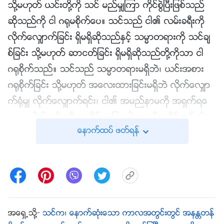
သို႔မဟုတ္ ယင္းတို႔ကို သင္ မည္မွ်ၾကာ ကိုင္စြဲၿပီးျဖစ္သည္
ဆိုသည္ကို ငါ ဂ႐ုမစိုက္ေပ။ သင္သည္ ငါ၏ လမ္းခရီးကို
လိုက္ေလွ်ာက္ျခင္း ရွိမရွိဆိုသည္ႏွင့္ သမၼာတရားကို သင္ခ်
စ္ျခင္း သို႔မဟုတ္ ဆာငတ္ျခင္း ရွိမရွိဆိုသည္တို႔ကိုသာ ငါ
ဂ႐ုစိုက္သည္။ သင္သည္ သမၼာတရားမရွိဘဲ၊ ယင္းအစား
ဂ႐ုစိုက္ျခင္း သို႔မဟုတ္ အေလးထားျခင္းမရွိဘဲ လိုက္ေလွ်ာ
က္႐ုံမွ် လိုက္ေလွ်ာက္ရင္း၊ ငါ၏ အမည္နာမကို အရွက္ရေ
စကာ ငါ၏လမ္းခရီးအတိုင္း မျပဳမူပါက၊ ထိုအခ်ိန္တြင္ ငါသ
ေနာက္ထပ္ ဖတ္ရန္
ည္ သင့္ကို ဒဏ္ခတ္မည္ျဖစ္ၿပီး၊ သင္၏မေကာင္းမႈအတြက္
သင့္ကို ငါ အျပစ္ေပးမည္၊ ထိုအခါ သင္သည္ ေျပာစရာ မ
ည္သည့္အရာ ရွိလိမ့္မည္နည္း။ ဘုရားသခင္သည္ မေျဖာင့္
မတ္ဟု သင္ေျပာႏိုင္လိမ့္မည္ေလာ။ သင္သည္ ယေန႔ ငါေျ
ပာၿပီးျဖစ္သည့္ စကားလုံးမ်ားကို စုစည္းၿပီးျဖစ္လွ်င္ သင္သ
ည္ ငါ အသိအမွတ္ျပဳသည့္ လူစားမ်ိဳး ျဖစ္ေလသည္။ ဘုရား
အေရွ႕သို႔-
သင္က၊ ေနာက္ဆုံးေသာ ကာလအတြင္းတြင္ အနႏၲတန္