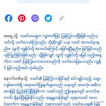
ည္။ ဤလူတို႔သည္ မိုက္မဲေသာ သတို႔သမီးမ်ားျဖစ္ၾကၿပီး
ဘုရားသခင္၏ မုန္းတီးစက္ဆုပ္ျခင္း၊ ျငင္းပယ္ျခင္း၊ ဖယ္
ရွားျခင္းကို ခံရႏွင့္ၿပီးျဖစ္သည္။ ဘုရားသခင္က ၎တို႔ကို
အသိအမွတ္မျပဳေပ။ ၎တို႔သည္ အမည္ခံ “ခရစ္ယာ
အေရွ႕သို႔-
သခင္ေယရႈက လူ႔ဇာတိျဖင့္ ျပန္ႂကြလာၿပီးျဖစ္သည္ဟု
န္”မ်ားသာ ျဖစ္ၿပီး အမည္ခံမွ်သာ ၾကာရွည္စြာ ပိုင္ဆိုင္ထား
သင္တို႔ သက္ေသခံၾကသည္။ သို႔ဆိုလွ်င္ ယခု သခင္ အဘယ္မွာန
ခဲ့ေသာ ခရစ္ယာန္ဘာသာ၏ အႏွစ္သာရကို ၎တို႔ ဆုံးရႈံးခဲ့ၿ
ည္း။ သူ႔ကို ကြၽန္ုပ္တို႔ အဘယ္ေၾကာင့္ မျမင္ရၿပီနည္း။ ျမင္ျခင္းသည္
ပီးျဖစ္သည္။
ယုံၾကည္ျခင္းျဖစ္သည္၊ သို႔ျဖစ္လွ်င္ သူ႔ကို ကြၽန္ုပ္တို႔ မျမင္သည့္အခ်
က္က သခင္ ျပန္ႂကြမလာေသးသည္ကို သက္ေသျပေပသည္။ ကြၽန္ု
အနႏၲတန္ခိုးရွင္ဘုရားသခင္ ေပၚထြန္းၿပီး စတင္အလုပ္
ပ္ ျမင္သည့္အခါ ယုံပါမည္။
လုပ္ေသာအခ်ိန္တြင္၊ ဘုရားသခင္၏ ေနာက္ဆုံးေသာ
ေနာက္တစ္ခုသို႔-
သခင္၏ ျပန္ႂကြလာျခင္းႏွင့္ စပ္လ်ဥ္းသည့္ သမၼာ
ကာလအမႈေတာ္ကို လက္ခံခဲ့ေသာ လူတစ္စုအေပၚ အာ႐ုံစို
က်မ္းစာထဲရွိ ပေရာဖက္ျပဳခ်က္မ်ားသည္ ယခုတြင္ အားလုံး အဓိက
က္ရန္ ဘုရားသခင္သည္ စၾကာဝဠာတစ္ခုလုံး၏ ဝိညာဥ္ေ
အားျဖင့္ ျပည့္စုံၾကၿပီးျဖစ္ကာ သခင္သည္ ဤေနရာတြင္ ေကာင္းေ
တာ္၏အလုပ္ကို ႐ုတ္သိမ္းႏွင့္ၿပီးျဖစ္သည္။
အနႏၲတန္ခိုးရွင္
ကာင္း ရွိႏွင့္ၿပီးျဖစ္ႏိုင္သည္။ အနႏၲတန္ခိုးရွင္ ဘုရားသခင္ အသ
ဘုရားသခင္
အား ဆုေတာင္းလ်က္၊ အနႏၲတန္ခိုးရွင္ ဘုရား
င္းေတာ္က အနႏၲတန္ခိုးရွင္ ဘုရားသခင္သည္ သခင္ေယရႈ၏ ျပန္ႂ