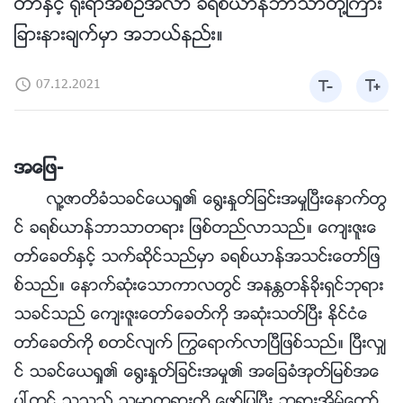
တာ္ႏွင့္ ႐ိုးရာအစဥ္အလာ ခရစ္ယာန္ဘာသာတို႔ၾကား
ျခားနားခ်က္မွာ အဘယ္နည္း။
07.12.2021
အေျဖ-
လူ႔ဇာတိခံသခင္ေယရႈ၏ ေ႐ြးႏႈတ္ျခင္းအမႈၿပီးေနာက္တြ
င္ ခရစ္ယာန္ဘာသာတရား ျဖစ္တည္လာသည္။ ေက်းဇူးေ
တာ္ေခတ္ႏွင့္ သက္ဆိုင္သည္မွာ ခရစ္ယာန္အသင္းေတာ္ျဖ
စ္သည္။ ေနာက္ဆုံးေသာကာလတြင္ အနႏၲတန္ခိုးရွင္ဘုရား
သခင္သည္ ေက်းဇူးေတာ္ေခတ္ကို အဆုံးသတ္ၿပီး ႏိုင္ငံေ
တာ္ေခတ္ကို စတင္လ်က္ ႂကြေရာက္လာၿပီျဖစ္သည္။ ၿပီးလွ်
င္ သခင္ေယရႈ၏ ေ႐ြးႏႈတ္ျခင္းအမႈ၏ အေျခခံအုတ္ျမစ္အေ
ပၚတြင္ သူသည္ သမၼာတရားကို ေဖာ္ျပၿပီး ဘုရားအိမ္ေတာ္