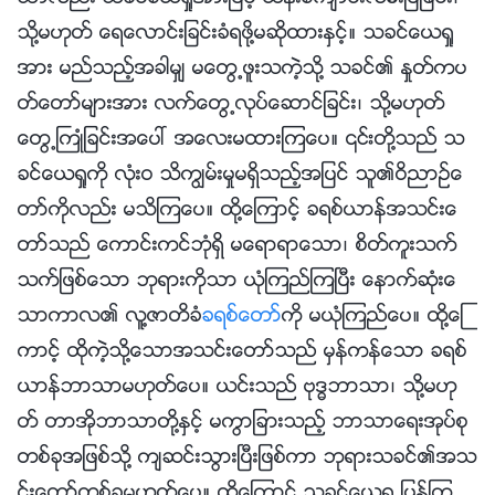
သို႔မဟုတ္ ေရေလာင္းျခင္းခံရဖို႔မဆိုထားႏွင့္။ သခင္ေယရႈ
အား မည္သည့္အခါမွ် မေတြ႕ဖူးသကဲ့သို႔ သခင္၏ ႏႈတ္ကပ
တ္ေတာ္မ်ားအား လက္ေတြ႕လုပ္ေဆာင္ျခင္း၊ သို႔မဟုတ္
ေတြ႕ႀကဳံျခင္းအေပၚ အေလးမထားၾကေပ။ ၎တို႔သည္ သ
ခင္ေယရႈကို လုံးဝ သိကြၽမ္းမႈမရွိသည့္အျပင္ သူ၏ဝိညာဥ္ေ
တာ္ကိုလည္း မသိၾကေပ။ ထို႔ေၾကာင့္ ခရစ္ယာန္အသင္းေ
တာ္သည္ ေကာင္းကင္ဘုံရွိ မေရာရာေသာ၊ စိတ္ကူးသက္
သက္ျဖစ္ေသာ ဘုရားကိုသာ ယုံၾကည္ၾကၿပီး ေနာက္ဆုံးေ
သာကာလ၏ လူ႔ဇာတိခံ
ခရစ္ေတာ္
ကို မယုံၾကည္ေပ။ ထို႔ေၾ
ကာင့္ ထိုကဲ့သို႔ေသာအသင္းေတာ္သည္ မွန္ကန္ေသာ ခရစ္
ယာန္ဘာသာမဟုတ္ေပ။ ယင္းသည္ ဗုဒၶဘာသာ၊ သို႔မဟု
တ္ တာအိုဘာသာတို႔ႏွင့္ မကြာျခားသည့္ ဘာသာေရးအုပ္စု
တစ္ခုအျဖစ္သို႔ က်ဆင္းသြားၿပီးျဖစ္ကာ ဘုရားသခင္၏အသ
င္းေတာ္တစ္ခုမဟုတ္ေပ။ ထို႔ေၾကာင့္ သခင္ေယရႈ ျပန္ႂကြ