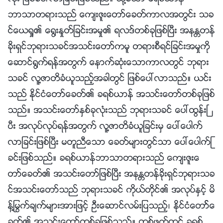
ဘာသာတရားသည္ ေက်းဇူးေတာ္ေခတ္ကာလအတြင္း သခ
င္ေယရႈ၏ ေ႐ြးႏႈတ္ျခင္းအမႈ၏ ရလဒ္တစ္ခုျဖစ္ၿပီး အနႏၲတန္
ခိုးရွင္ဘုရားသခင္အသင္းေတာ္ကမူ တရားစီရင္ျခင္းအမႈကို
ေဆာင္႐ြက္ရန္အတြက္ ေနာက္ဆုံးေသာကာလတြင္ ဘုရား
သခင္ လူ႔ဇာတိခံယူသည့္အခါတြင္ ျဖစ္ေပၚလာသည္။ ယင္း
သည္ ႏိုင္ငံေတာ္ေခတ္၏ ခရစ္ယာန္ အသင္းေတာ္တစ္ခုျဖစ္
သည္။ အသင္းေတာ္ႏွစ္ခုလုံးသည္ ဘုရားသခင္ ေပၚထြန္းၿ
ပီး အလုပ္လုပ္ရန္အတြက္ လူ႔ဇာတိခံယူျခင္းမွ ေပၚေပါက္
လာျခင္းျဖစ္ၿပီး မတူညီေသာ ေခတ္မ်ားတြင္သာ ေပၚေပါက္ျ
ခင္းျဖစ္သည္။ ခရစ္ယာန္ဘာသာတရားသည္ ေက်းဇူးေ
တာ္ေခတ္၏ အသင္းေတာ္ျဖစ္ၿပီး အနႏၲတန္ခိုးရွင္ဘုရားသခ
င္အသင္းေတာ္သည္ ဘုရားသခင္ ကိုယ္တိုင္၏ အလုပ္ႏွင့္ မိ
န္႔ႁမြက္ခ်က္မ်ားအားျဖင့္ ဦးေဆာင္လမ္းျပသည့္၊ ႏိုင္ငံေတာ္္ေ
ခတ္၏ အသင္းေတာ္တစ္ခုျဖစ္သည္။ တစ္ဖက္တြင္ ခရစ္