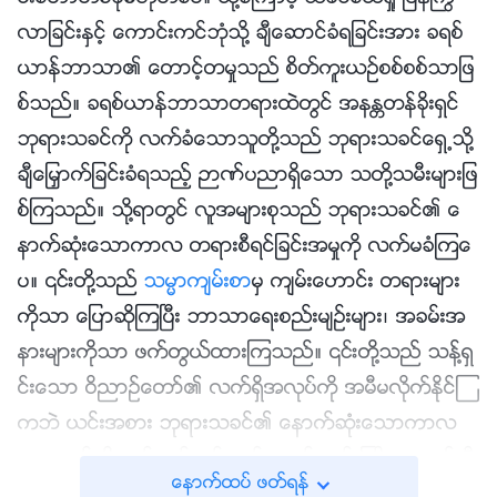
လာျခင္းႏွင့္ ေကာင္းကင္ဘုံသို႔ ခ်ီေဆာင္ခံရျခင္းအား ခရစ္
ယာန္ဘာသာ၏ ေတာင့္တမႈသည္ စိတ္ကူးယဥ္စစ္စစ္သာျဖ
စ္သည္။ ခရစ္ယာန္ဘာသာတရားထဲတြင္ အနႏၲတန္ခိုးရွင္
ဘုရားသခင္ကို လက္ခံေသာသူတို႔သည္ ဘုရားသခင္ေရွ႕သို႔
ခ်ီေျမႇာက္ျခင္းခံရသည့္ ဉာဏ္ပညာရွိေသာ သတို႔သမီးမ်ားျဖ
စ္ၾကသည္။ သို႔ရာတြင္ လူအမ်ားစုသည္ ဘုရားသခင္၏ ေ
နာက္ဆုံးေသာကာလ တရားစီရင္ျခင္းအမႈကို လက္မခံၾကေ
ပ။ ၎တို႔သည္
သမၼာက်မ္းစာ
မွ က်မ္းေဟာင္း တရားမ်ား
ကိုသာ ေျပာဆိုၾကၿပီး ဘာသာေရးစည္းမ်ဥ္းမ်ား၊ အခမ္းအ
နားမ်ားကိုသာ ဖက္တြယ္ထားၾကသည္။ ၎တို႔သည္ သန္႔ရွ
င္းေသာ ဝိညာဥ္ေတာ္၏ လက္ရွိအလုပ္ကို အမီမလိုက္ႏိုင္ၾ
ကဘဲ ယင္းအစား ဘုရားသခင္၏ ေနာက္ဆုံးေသာကာလ
အမႈေတာ္ကို ဆန္႔က်င္ရႈတ္ခ်ရန္ အစြမ္းကုန္ ႀကိဳးစားရာ၌ စီ
ေနာက္ထပ္ ဖတ္ရန္
စီပီ၏ ဆိုးယုတ္ေသာ အုပ္ခ်ဳပ္မႈစနစ္ေနာက္သို႔ လိုက္ၾကသ