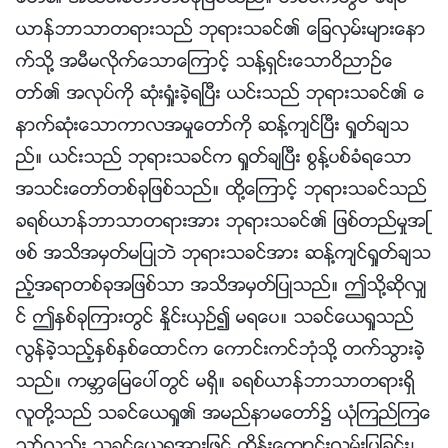
ယာန္ဘာသာတရားသည္ ဘုရားသခင္၏ ေျခလွမ္းမ်ားေနာ
က္သို႔ အမီမလိုက္ေသာေၾကာင့္ သန္႔ရွင္းေသာဝိညာဥ္ေ
တာ္၏ အလုပ္ကို ဆုံးရႈံးခဲ့ရၿပီး ယင္းသည္ ဘုရားသခင္၏ ေ
နာက္ဆုံးေသာကာလအမႈေတာ္ကို ဆန္႔က်င္ၿပီး ရႈတ္ခ်သ
ည္။ ယင္းသည္ ဘုရားသခင္က ရႈတ္ခ်ၿပီး စြန္႔ပစ္ခံရေသာ
အသင္းေတာ္တစ္ခုျဖစ္သည္။ ထို႔ေၾကာင့္ ဘုရားသခင္သည္
ခရစ္ယာန္ဘာသာတရားအား ဘုရားသခင္၏ ျဖစ္တည္မႈအျ
ဖစ္ အသိအမွတ္မျပဳဘဲ ဘုရားသခင္အား ဆန္႔က်င္ရႈတ္ခ်သ
ည့္အရာတစ္ခုအျဖစ္သာ အသိအမွတ္ျပဳသည္။ ဤသို႔ဆိုလွ်
င္ ဤႏွစ္ခုၾကားတြင္ ႏႈိင္းယွဥ္၍ မရေပ။ သခင္ေယရႈသည္
လြန္ခဲ့သည့္ႏွစ္ႏွစ္ေထာင္က ေကာင္းကင္ဘုံသို႔ တက္သြားခဲ့
သည္။ ကမာၻေျမေပၚတြင္ မရွိ။ ခရစ္ယာန္ဘာသာတရားရွိ
လူတို႔သည္ သခင္ေယရႈ၏ အမည္နာမေတာ္၌ ယုံၾကည္ၾကေ
သာ္လည္း သခင္ေယရႈအားျဖင့္ ထိန္းေက်ာင္းလမ္းျပျခင္း၊