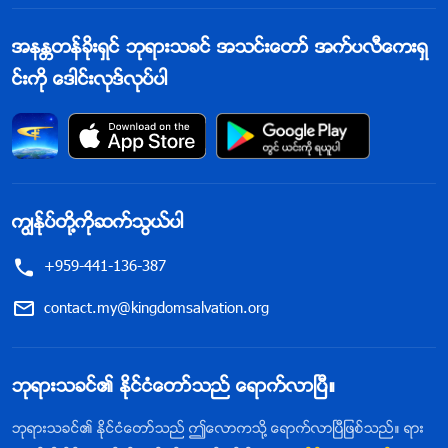
အနႏၲတန္ခိုးရွင္ ဘုရားသခင္ အသင္းေတာ္ အက္ပလီေကးရွ
င္းကို ေဒါင္းလုဒ္လုပ္ပါ
ကြၽန္ုပ္တို႔ကိုဆက္သြယ္ပါ
+959-441-136-387
contact.my@kingdomsalvation.org
ဘုရားသခင္၏ ႏိုင္ငံေတာ္သည္ ေရာက္လာၿပီ။
ဘုရားသခင္၏ ႏိုင္ငံေတာ္သည္ ဤေလာကသို႔ ေရာက္လာၿပီျဖစ္သည္။ ရား