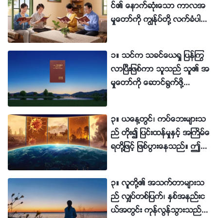
င္၏ ေနာက္ဆုံးေသာ ကာလအ
င္းဂုဏ္၊ ဘုရားသခင္ရဲ႕အရာအားလုံးနဲ႔ျဖစ္ျခင္း၊ ဘုရားသခ
မႈေတာ္ကို ကြၽန္ုပ္တို႔ လက္ခံပါ
င္ရဲ႕အနႏၲတန္ခိုးနဲ႔ ပညာဉာဏ္၊ ၿပီးေတာ့ ဘုရားသခင္ရဲ႕
က၊ ထာဝရအသက္လမ္းခရီးကို
ဩဇာအာဏာနဲ႔ ဘုန္းတန္ခိုးတို႔ပါပဲ။ ဒါေတြအားလုံးက
ကြၽန္ုပ္တို႔ ရရွိဖို႔အလို႔ငွာ မည္သ
လူ႔ဇာတိခံယူရာမွာ တြဲလ်က္ပါလာတယ္။ ဒီလူသားဟာ ခရ
၁။ သင္က သခင္ေယရႈ ျပန္ႂကြ
ည့္အရာကိုသာ ကြၽန္ုပ္တို႔ လိုက္
လာၿပီးျဖစ္ကာ သူသည္ သူ၏ အ
စ္ေတာ္ပါပဲ၊ ဒီလူသားဟာ အမႈေတာ္ကိုေဆာင္႐ြက္ဖို႔၊ လူေ
စားသင့္သနည္း။
မႈေတာ္ကို ေဆာင္႐ြက္ဖို႔
တြကိုကယ္တင္ဖို႔အတြက္ ကမာၻေျမေပၚ ေရာက္လာတဲ့ လ
လူ႔ဇာတိခံလာၿပီးျဖစ္သည္ဟု သ
က္ေတြ႕က်ေသာဘုရားသခင္ပါပဲ။ အျပင္ပန္းအရေတာ့ ခရ
က္ေသခံသည္။ ဤသည္မွာ အ
စ္ေတာ္ဟာ သာမန္ပုံမွန္လူသားတစ္ေယာက္ပါပဲ၊ ဒါေပမဲ့ ဖ
၃။ ယေန႔တြင္၊ ကပ္ေဘးမ်ားသ
ဘယ္သို႔ ျဖစ္ႏိုင္သနည္း။ သမၼာ
ည္ တိုး၍ ျပင္းထန္မႈႏွင့္ အႀကိမ္ေ
န္ဆင္းခံထားရတဲ့လူသားေတြနဲ႔စာရင္ သူက အႏွစ္သာရ
က်မ္းစာက၊ “အိုဂါလိလဲလူတို႔၊
ရတို႔ျဖင့္ ျဖစ္ပြားေနသည္။ ဤနိမိ
အားျဖင့္ ကြဲျပားပါတယ္။ အဖန္ဆင္းခံလူသားဟာ လူ႔သဘာ
အဘယ္ေၾကာင့္ေကာင္းကင္သို႔ ၾ
တ္လကၡဏာမ်ားက က်မ္းစာထဲ
ဝသက္သက္ပါ။ သူတို႔မွာ ဘုရားသေဘာသဘာဝရဲ႕ အႏွစ္
ကည့္ေမွ်ာ္လ်က္ေနၾကသနည္း။
တြင္ ႀကိဳတင္ေဟာကိန္းထုတ္
သင္တို႔ႏွင့္ခြါ၍ ေကာင္းကင္သို႔ေ
သာရ နည္းနည္းေလးေတာင္ မပါပါဘူး။ ခရစ္ေတာ္ကေတာ့
၃။ လူတို႔၏ အသက္တာမ်ားသ
ထားသည့္ ေနာက္ဆုံးေသာ
ဆာင္ယူျခင္းကို ခံေတာ္မူေသာ
သာမန္လူ႔သဘာဝရွိတဲ့အျပင္ ပိုၿပီးအေရးႀကီးတဲ့ ျပည့္စုံတဲ့
ည္ လွ်ပ္တစ္ျပက္၊ ႏွစ္အနည္းင
ကာလ၏ ႀကီးမားသည့္ ကပ္ေဘး
ထိုေယရႈသည္ သင္တို႔မ်က္ေမွာ
ယ္အတြင္း ကုန္လြန္သြားသည္။ ျ
ဘုရားရဲ႕သေဘာသဘာဝလည္း ရွိပါတယ္။ ဒါေၾကာင့္ သူ
မ်ားက စတင္ေတာ့မည္ျဖစ္သည္