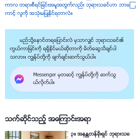
ကာလ တရားစီရင္ျခင္းအမႈအတြက္လည္း ဘုရားသခင္ဟာ ဘာေၾ
သာမန္လူ႔သဘာ၀ သာမန္လူအေတြးအေခၚနဲ႔ လူ႔ဇာတိခံယူၿ
ကာင့္ လူကို အသုံးမျပဳႏိုင္ရတာလဲ။
ပီး ေပၚေပါက္လာတာပါ၊ ဒီလိုနဲ႔ သာမန္လူေတြလို အလုပ္လု
ပ္တဲ့ ေျပာတတ္ဆိုတတ္တဲ့ သာမန္လူတစ္ေယာက္ဟာ လူေ
တြၾကားထဲမွာ ေပၚလာတယ္။ “ဒီခႏၶာမွာ သာမန္လူ႔သဘာဝ
မည္သို႔ေႏွာင္တရေျပာင္းလဲ မွသာလွ်င္ ဘုရားသခင္၏
ရွိပါတယ္။ ျပည့္စုံတဲ့ ဘုရားသခင္ရဲ႕ သေဘာသဘာဝ လ
ကြယ္ကာျခင္းကို ရရွိႏိုင္မယ္ဆိုတာကို မိတ္ေဆြသိခ်င္ပါ
ည္း ရွိတယ္။” အျပင္ပန္းမွာ သာမန္လူတစ္ေယာက္အျဖစ္ ျမ
သလား။ ကြၽန္ုပ္တို႔ကို ခ်က္ခ်င္းဆက္သြယ္ပါ။
င္ရေပမယ့္၊ သူဟာ ဘုရားသခင္ရဲ႕အမႈေတာ္ကို ထမ္းေဆာ
Messenger မွတဆင့္ ကြၽန္ုပ္တို႔ကို ဆက္သြ
င္ႏိုင္စြမ္းရွိပါတယ္၊ ဘုရားသခင္ရဲ႕အသံေတာ္ကို ေဖာ္ျပႏိုင္စြ
ယ္လိုက္ပါ။
မ္းရွိတယ္။ လူသားေတြကိုလည္း လမ္းျပကယ္တင္ႏိုင္စြမ္း ရွိ
ပါတယ္။ ဒါဟာ သူ႔မွာ ၿပီးျပည့္စုံတဲ့ ဘုရားသခင္ရဲ႕ သေဘာ
သဘာဝ ရွိတာေၾကာင့္ ပါပဲ။ ၿပီးျပည့္စုံတဲ့ ဘုရားသခင္အျဖ
စ္ေတာ္ဆိုတာ ဘုရားသခင္ရဲ႕ ဝိညာဥ္ေတာ္ ပိုင္ဆိုင္တဲ့
သက္ဆိုင္သည့္ အေၾကာင္းအရာ
အရာအားလုံးကို ဆိုလိုပါတယ္။ ဘုရားသခင္ရဲ႕ ပင္ကိုစိတ္ေ
၃။ အနႏၲတန္ခိုးရွင္ ဘုရားသခ
နသေဘာထား၊ ဘုရားသခင္ရဲ႕သန႔္ရွင္းျခင္းနဲ႔ ေျဖာင့္မတ္ျခ