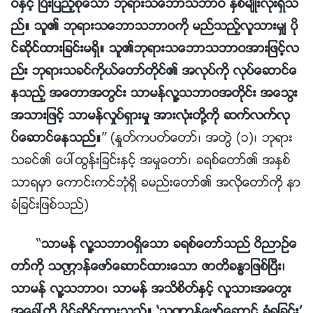
ဝႏွင့္ ၿပီးျပည့္စုံေသာ ဘုရားသေဘာသဘာဝ ႏွစ္မ်ိဳးလုံးရွိသ
ည္။ သူ၏ ဘုရားသေဘာသဘာဝကို မည္သည့္လူသားမွ် ပို
င္ဆိုင္ထားျခင္းမရွိ။ သူ၏ဘုရားသေဘာသဘာဝအားျဖင့္လ
ည္း ဘုရားသခင္ကိုယ္ေတာ္တိုင္၏ အလုပ္ကို လုပ္ေဆာင္ေ
နသည့္ အေတာအတြင္း သာမန္လူ႔သဘာဝအတိုင္း အေသြး
အသားျဖင့္ သာမန္လႈပ္ရွားမႈ အားလုံးတို႔ကို ဆက္လက္လု
ပ္ေဆာင္ေနသည္။
” (ႏႈတ္ကပတ္ေတာ္၊ အတြဲ (၁)၊ ဘုရား
သခင္၏ ေပၚထြန္းျခင္းႏွင့္ အမႈေတာ္၊ ခရစ္ေတာ္၏ အႏွစ္
သာရမွာ ေကာင္းကင္ဘုံရွိ ခမည္းေတာ္၏ အလိုေတာ္ကို နာ
ခံျခင္းျဖစ္သည္)
“
သာမန္ လူ႔သဘာဝရွိေသာ ခရစ္ေတာ္သည္ ဝိညာဥ္ေ
တာ္ကို သဏၭာန္ေဖာ္ေဆာင္ထားေသာ ဇာတိခႏၶာျဖစ္ၿပီး၊
သာမန္ လူ႔သဘာဝ၊ သာမန္ အသိစိတ္ႏွင့္ လူသားအေတြး
အေခၚတို႔ ပိုင္ဆိုင္ထားသည္။ ‘သဏၭာန္ေဖာ္ေဆာင္ ခံရျခင္း’