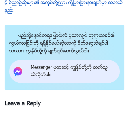
င့္ ဝိညာဥ္ဆိုးမ်ား၏ အလုပ္တို႔ၾကား ကြဲျပားျခားနားခ်က္မွာ အဘယ္
သို႔ျဖစ္ရာ ဘုရားသခင္ျဖစ္သည္ဟု အခိုင္အမာဆိုရန္ ႀကိဳး
နည္း
စားျခင္းသည္ အခ်ည္းႏွီး ျဖစ္လိမ့္မည္၊ သင္သည္ နာမည္
သာရွိၿပီး မည္သည့္ အႏွစ္သာရမွ် ရွိလိမ့္မည္မဟုတ္။ ဘုရား
သခင္ ကိုယ္ေတာ္တိုင္ လာၿပီးျဖစ္ေသာ္လည္း၊ မည္သူမွ်
မည္သို႔ေႏွာင္တရေျပာင္းလဲ မွသာလွ်င္ ဘုရားသခင္၏
ကြယ္ကာျခင္းကို ရရွိႏိုင္မယ္ဆိုတာကို မိတ္ေဆြသိခ်င္ပါ
သူ႔ကိုမမွတ္မိေပ၊ သို႔ေသာ္ သူသည္ သူ၏အလုပ္ကို ဆက္
သလား။ ကြၽန္ုပ္တို႔ကို ခ်က္ခ်င္းဆက္သြယ္ပါ။
လက္လုပ္ေဆာင္ၿပီး၊ ဝိညာဥ္ေတာ္ကို ကိုယ္စားျပဳျခင္းကိုလ
ည္း ဆက္လက္ လုပ္ေဆာင္သည္။ သင့္အေနျဖင့္ သူ႔ကို လူ
Messenger မွတဆင့္ ကြၽန္ုပ္တို႔ကို ဆက္သြ
သားဟုေခၚသည္ျဖစ္ေစ ဘုရားသခင္ဟု ေခၚသည္ျဖစ္ေစ၊
ယ္လိုက္ပါ။
သခင္ဟုေခၚသည္ျဖစ္ေစ
ခရစ္ေတာ္
ဟု ေခၚသည္ျဖစ္ေစ၊
သို႔မဟုတ္ သူ႔ကို အစ္မဟု ေခၚသည္ျဖစ္ေစ၊ အေရးမႀကီးေ
ပ။ သို႔ေသာ္လည္း သူျပဳသည့္အမႈမွာ ဝိညာဥ္ေတာ္၏ အလု
Leave a Reply
ပ္ျဖစ္ၿပီး၊ ဘုရားသခင္ ကိုယ္ေတာ္တိုင္၏ အလုပ္ကို ကိုယ္
စားျပဳသည္။ လူသားက သူ႔ကို ေခၚဆိုသည့္ အမည္နာမကို
သူဂ႐ုမစိုက္ေပ။ ထိုအမည္နာမသည္ သူ၏အလုပ္ကို အဆုံး