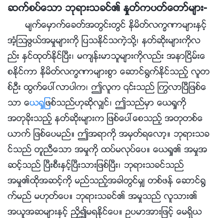
ဆက္စပ္ေသာ ဘုရားသခင္၏ ႏႈတ္ကပတ္ေတာ္မ်ား-
မ်က္ေမွာက္ေခတ္အတြင္းတြင္ နိမိတ္လကၡဏာမ်ားႏွင့္
အံ့ၾသဖြယ္အမႈမ်ားကို ျပသႏိုင္သကဲ့သို႔၊ နတ္ဆိုးမ်ားကိုလ
ည္း ႏွင္ထုတ္ႏိုင္ၿပီး၊ မက်န္းမာသူမ်ားကိုလည္း အနာၿငိမ္းေ
စႏိုင္ကာ နိမိတ္လကၡဏာမ်ားစြာ ေဆာင္႐ြက္ႏိုင္သည့္ လူတ
စ္ဦး ထြက္ေပၚလာပါက၊ ဤလူက ၎သည္ ႂကြလာၿပီျဖစ္ေ
သာ
ေယရႈ
ျဖစ္သည္ဟုဆိုလွ်င္၊ ဤသည္မွာ ေယရႈကို
အတုခိုးသည့္ နတ္ဆိုးမ်ားက ျဖစ္ေပၚေစသည့္ အတုတစ္ေ
ယာက္ ျဖစ္ေပမည္။ ဤအရာကို အမွတ္ရေလာ့။ ဘုရားသခ
င္သည္ တူညီေသာ အမႈကို ထပ္မလုပ္ေပ။ ေယရႈ၏ အမႈအ
ဆင့္သည္ ၿပီးစီးႏွင့္ၿပီးသားျဖစ္ၿပီး၊ ဘုရားသခင္သည္
အမႈ၏ထိုအဆင့္ကို မည္သည့္အခါတြင္မွ် တစ္ဖန္ ေဆာင္႐ြ
က္မည္ မဟုတ္ေပ။ ဘုရားသခင္၏ အမႈသည္ လူသား၏
အယူအဆမ်ားႏွင့္ ညႇိ၍မရႏိုင္ေပ။ ဥပမာအားျဖင့္ ေမရွိယ