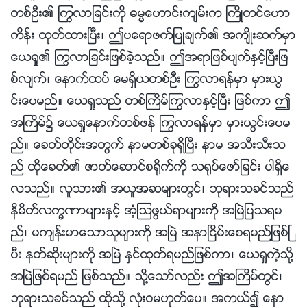
တစ္ဦး၏ ႂကြလာျခင္းကို ဓမၼေဟာင္းက်မ္းက ႀကိဳတင္ေဟာ
ကိန္း ထုတ္ထားၿပီး၊ ဤပေရာဖက္ျပဳခ်က္၏ အက်ိဳးဆက္မွာ
ေယရႈ၏ ႂကြလာျခင္းျဖစ္ခဲ့သည္။ ဤအရာျဖစ္ပ်က္ႏွင့္ၿပီးျဖ
စ္လ်က္၊ ေနာက္ထပ္ ေမရွိယတစ္ဦး ႂကြလာရန္မွာ မွားယြ
င္းေပမည္။ ေယရႈသည္ တစ္ႀကိမ္ႂကြလာႏွင့္ၿပီး ျဖစ္ကာ ဤ
အႀကိမ္၌ ေယရႈေနာက္တစ္ဖန္ ႂကြလာရန္မွာ မွားယြင္းေပမ
ည္။ ေခတ္တိုင္းအတြက္ နာမတစ္ခုရွိၿပီး နာမ အသီးသီးသ
ည္ ထိုေခတ္၏ ဇာတ္ေဆာင္စ႐ိုက္ကို သ႐ုပ္ေဖာ္ျခင္း ပါရွိေ
လသည္။ လူသား၏ အယူအဆမ်ားတြင္၊ ဘုရားသခင္သည္
နိမိတ္လကၡဏာမ်ားႏွင့္ အံ့ၾသဖြယ္ရာမ်ားကို အၿမဲျပသရမ
ည္၊ မက်န္းမာေသာသူမ်ားကို အၿမဲ အနာၿငိမ္းေစရမည္ျဖစ္ၿ
ပီး နတ္ဆိုးမ်ားကို အၿမဲ ႏွင္ထုတ္ရမည္ျဖစ္ကာ၊ ေယရႈကဲ့သို႔
အၿမဲျဖစ္ရမည္ ျဖစ္သည္။ သို႔ေသာ္လည္း ဤအႀကိမ္တြင္၊
ဘုရားသခင္သည္ ထိုသို႔ လုံးဝမဟုတ္ေပ။ အကယ္၍ ေနာ