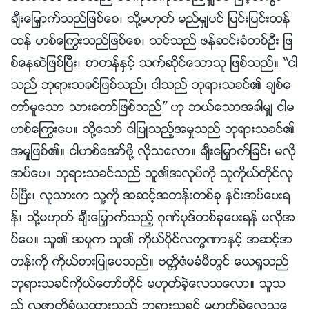
ခ်ီးေျမႇာက္သည္ျဖစ္ေစ၊ သို႔မဟုတ္ မည္မွ်ပင္ ျပင္းျပင္းထန္
ထန္ ဟစ္ေႂကြးသည္ျဖစ္ေစ၊ သင္သည္ ဖန္ဆင္းခံတစ္ဦး ျဖ
စ္ေနဆဲျဖစ္ၿပီး၊ စာတန္ႏွင့္ သက္ဆိုင္ေသာသူ ျဖစ္သည္။ “ငါ
သည္ ဘုရားသခင္ျဖစ္သည္၊ ငါသည္ ဘုရားသခင္၏ ခ်စ္ေ
တာ္မူေသာ သားေတာ္ျဖစ္သည္” ဟု ဘယ္ေသာအခါမွ် ငါမ
ဟစ္ေႂကြးေပ။ သို႔ေသာ္ ငါျပဳသည့္အမႈသည္ ဘုရားသခင္၏
အမႈျဖစ္၏။ ငါဟစ္ေအာ္ဖို႔ လိုသေလာ။ ခ်ီးေျမႇာက္ျခင္း မလို
အပ္ေပ။ ဘုရားသခင္သည္ သူ၏အလုပ္ကို သူကိုယ္တိုင္လု
ပ္ၿပီး၊ လူသားက သူ႔ကို အဆင့္အတန္းတစ္ခု ႏွင္းအပ္ေပးရ
န္၊ သို႔မဟုတ္ ခ်ီးေျမႇာက္သည့္ ဂုဏ္ပုဒ္တစ္ခုေပးရန္ မလိုအ
ပ္ေပ။ သူ၏ အမႈက သူ၏ ကိုယ္ပိုင္လကၡဏာႏွင့္ အဆင့္အ
တန္းကို ကိုယ္စားျပဳေပသည္။ ဗတၱိဇံမခံမီတြင္ ေယရႈသည္
ဘုရားသခင္ကိုယ္ေတာ္တိုင္ မဟုတ္ခဲ့ေလသေလာ။ သူသ
ည္ လူ႔ဇာတိခံယူထားသည့္ ဘုရားသခင္ မဟုတ္ခဲ့ေလသေ