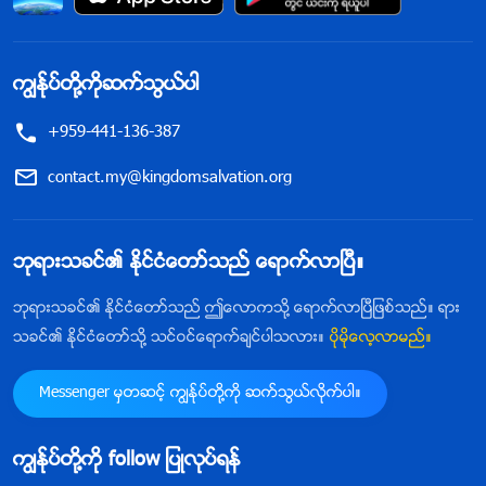
ဟုတ္ေခ်။ ဤသည္မွာ လုံးလုံးလ်ားလ်ား သဘာဝလြန္အရာ
ျဖစ္သည္။ ယင္းသို႔ေသာ လူမ်ားသည္ နတ္ဆိုးမ်ား ျဖစ္ၾက
သည္မွာ သံသယ စိုးစဥ္းမွ် ျဖစ္စရာမလိုေခ်။ ဘုရားသခ
ကြၽန္ုပ္တို႔ကိုဆက္သြယ္ပါ
င္၏ဝိညာဥ္ေတာ္ လူ႔ဇာတိထဲသို႔ ႂကြလာေသာအခါတြင္ပင္၊
+959-441-136-387
သူစားရမည့္ အခ်ိန္မ်ားႏွင့္ အနားယူရမည့္ အခ်ိန္မ်ား ရွိေပ
သည္၊ လူသားမ်ားဆိုလွ်င္ ဆိုဖြယ္ရာ မရွိၿပီ။ နတ္ဆိုးမ်ား၏
contact.my@kingdomsalvation.org
စြဲကပ္ျခင္းခံရၿပီးသူမ်ားသည္ ဇာတိပကတိ၏အားနည္းခ်က္
မရွိသည့္ပုံ ေပါက္ေလသည္။ ၎တို႔သည္ အရာခပ္သိမ္းကို
ဘုရားသခင္၏ ႏိုင္ငံေတာ္သည္ ေရာက္လာၿပီ။
စြန႔္လႊတ္ရန္ႏွင့္ စြန္႔ပစ္ရန္ တတ္စြမ္းႏိုင္ၿပီး၊ ၎တို႔သည္ စိ
ဘုရားသခင္၏ ႏိုင္ငံေတာ္သည္ ဤေလာကသို႔ ေရာက္လာၿပီျဖစ္သည္။ ရား
တ္ခံစားခ်က္မ်ား ကင္းမဲ့ၾကကာ ညႇဥ္းဆဲျခင္းကို ႀကံ့ႀကံ့ခံျခ
သခင္၏ ႏိုင္ငံေတာ္သို႔ သင္ဝင္ေရာက္ခ်င္ပါသလား။
ပိုမိုေလ့လာမည္။
င္းငွာ တတ္ႏိုင္စြမ္းရွိၿပီးလွ်င္ စိုးစဥ္းမွ် ေမာပန္းႏြမ္းနယ္ျခင္း
ကို မခံစားရဘဲရွိသည္မွာ ၎တို႔သည္ ဇာတိပကတိကို လြ
Messenger မွတဆင့္ ကြၽန္ုပ္တို႔ကို ဆက္သြယ္လိုက္ပါ။
န္ေျမာက္ သြားသည့္အလားပင္ ျဖစ္သည္။ ဤသည္မွာ အ
လြန္အမင္း သဘာဝလြန္သည္ မဟုတ္သေလာ။ နတ္ဆိုး
ကြၽန္ုပ္တို႔ကို follow ျပဳလုပ္ရန္