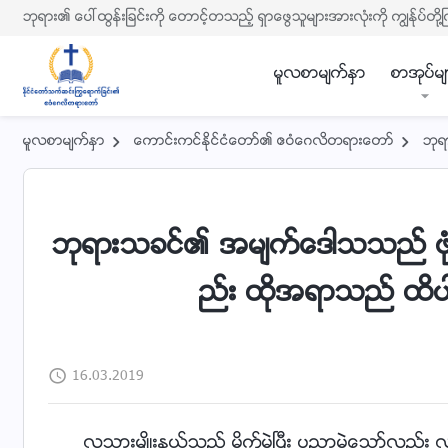
ဘုရား၏ ေပၚထြန္းျခင္းကို ေတာင့္တသည့္ ရွာေဖြသူမ်ားအားလုံးကို ကြၽန္ုပ္တို႔
မူလစာမ်က္ႏွာ
စာအုပ္မ်
မူလစာမ်က္ႏွာ
ေကာင္းကင္ႏိုင္ငံေတာ္၏ ဧဝံေဂလိတရားေတာ္
ဘုရ
ဘုရားသခင္၏ အမ်က္ေဒါသသည္ ဖုံး
ည္း ထိုအရာသည္ ထိပါ
16.03.2019
လူသားမ်ိဳးႏြယ္သည္ မိုက္မဲၿပီး ပညာမဲ့ေသာ္လည္း