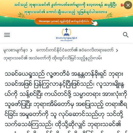
မူလစာမ်က္ႏွာ
ေကာင္းကင္ႏိုင္ငံေတာ္၏ ဧဝံေဂလိတရားေတာ္
ဘုရားသခင္၏ အသံေတာ္ကို ထိုးထြင္းသိျမင္သည့္နည္းလမ္း
သခင္ေယရႈသည္ လူ႔ဇာတိခံ အနႏၲတန္ခိုးရွင္ ဘုရား
သခင္အျဖစ္ ျပန္ႂကြလာႏွင့္ၿပီးျဖစ္သည္၊ လူသားမ်ိဳးႏြ
ယ္ကို သန႔္စင္ၿပီး ကယ္တင္ဖို႔ သမၼာတရား အားလုံးကို
သူေဖာ္ျပၿပီး ဘုရားအိမ္ေတာ္မွ အစျပဳသည့္ တရားစီရ
င္ျခင္း အမႈေတာ္ကို သူ လုပ္ေဆာင္သည္ဟု သင္တို႔
သက္ေသခံၾကသည္၊ ထိုသို႔ဆိုလွ်င္ ဘုရားသခင္၏