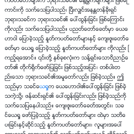
ကပတ္ေတာ္မ်ားက ဘုရားသခင္၏ မိန္႔ႁမြက္ခ်က္မ်ား ျဖစ္ေၾ
ကာင္းကို သက္ေသျပပါသည္၊ ၿပီးလွ်င္အနႏၲတန္ခိုးရွင္
ဘုရားသခင္က ဘုရားသခင္၏ ေပၚထြန္းျခင္း ျဖစ္ေၾကာင္း
ကိုလည္း သက္ေသျပပါသည္။ ပညတ္ေတာ္ေခတ္မွာ ေယေ
ဟာဝါ ေျပာခဲ့သည့္ ႏႈတ္ကပတ္ေတာ္မ်ားႏွင့္ ေက်းဇူးေတာ္ေ
ခတ္မွာ ေယရႈ ေျပာခဲ့သည့္ ႏႈတ္ကပတ္ေတာ္မ်ား ကိုလည္း ၾ
ကည့္ရေအာင္။ ၎တို႔ ႏွစ္ခုစလုံးက သန႔္ရွင္းေသာဝိညာဥ္ေ
တာ္၏ တိုက္႐ိုက္ေဖာ္ျပျခင္း ျဖစ္သည့္အျပင္၊ တစ္ပါးတ
ည္းေသာ ဘုရားသခင္၏အမႈေတာ္လည္း ျဖစ္ခဲ့သည္။ ဤ
သည္မွာ သခင္
ေယရႈ
က ေယေဟာဝါ၏ေပၚထြန္းျခင္း ျဖစ္ခဲ့
သကဲ့သို႔၊ ဖန္ဆင္းရွင္၏ ေပၚထြန္းျခင္းလည္း ျဖစ္ခဲ့သည္ကို
သက္ေသျပေနပါသည္။ ေက်းဇူးေတာ္ေခတ္အတြင္း၊ သခ
င္ေယရႈ ေဖာ္ျပခဲ့သည့္ ႏႈတ္ကပတ္ေတာ္မ်ား ထဲမွာ သတိေ
ပးျခင္းႏွင့္ဆိုင္သည့္ ႏႈတ္ကပတ္ေတာ္မ်ား၊ လူမ်ားအေပၚ