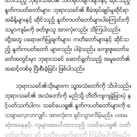
ထားသည့္ ဘုရားသခင္၏ သတ္မွတ္ခ်က္မ်ားႏွင့္ ဆိုင္သည့္
ႏႈတ္ကပတ္ေတာ္မ်ား၊ ဘုရားသခင္၏ စီမံအုပ္ခ်ဳပ္မႈဆိုင္ရာ
အမိန႔္မ်ားႏွင့္ ဆိုင္သည့္ ႏႈတ္ကပတ္ေတာ္မ်ားပါေၾကာင္းကို
သမၼာက်မ္းကို ဖတ္ဖူးသူ အားလုံးလည္း သိၾကပါသည္။
ထို႔အတူ ပေရာဖက္ျပဳခ်က္မ်ား၊ ကတိေတာ္မ်ားႏွင့္ ဆိုင္သ
ည့္ ႏႈတ္ကပတ္ေတာ္ မ်ားလည္း ပါခဲ့သည္။ ေက်းဇူးေတာ္ေ
ခတ္အတြင္းမွာ ဘုရားသခင္ ေဆာင္႐ြက္သည့္ အမႈေတာ္၏
အဆင့္တစ္ခု ၿပီးစီးခဲ့ျခင္း ျဖစ္ပါသည္။
ဘုရားသခင္၏သိုးမ်ားက သူ႔အသံေတာ္ကို သိပါသည္။
ဘုရားသခင္၏ အသံေတာ္ကို မည္သို႔ တိတိက်က်ခြဲျခားပုံ ႏွ
င့္ပတ္သက္ပါက၊ သခင္ေယရႈ၏ ႏႈတ္ကပတ္ေတာ္မ်ားကို ေ
သခ်ာေလ့လာလွ်င္၊ အားလုံးက ရွင္းသြားလိမ့္မည္။ ပထမ
ဆုံးအေနႏွင့္၊ လူမ်ားအေပၚထားသည့္ သခင္ေယရႈ၏ သတ္
မွတ္ခ်က္မ်ား ႏွင့္ သတိေပးခ်က္မ်ားကို ၾကည့္ရပါလိမ့္မည္။