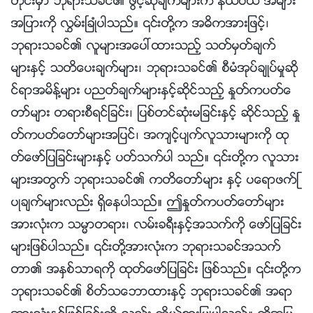
တိုင္းမွာ ဘုရားသခင္၏ ဖြင့္ဆိုခ်က္မ်ားက နယ္ပယ္ အမ်ား
အျပားကို လႊမ္းၿခဳံပါသည္။ ၎တို႔က အဓိကအားျဖင့္၊
ဘုရားသခင္၏ လူမ်ားအေပၚထားသည့္ သတ္မွတ္ခ်က္
မ်ားႏွင့္ သတိေပးခ်က္မ်ား၊ ဘုရားသခင္၏ စီမံအုပ္ခ်ဳပ္မႈဆို
င္ရာအမိန႔္မ်ား ပညတ္ခ်က္မ်ားႏွင့္ဆိုင္သည့္ ႏႈတ္ကပတ္ေ
တာ္မ်ား တရားစီရင္ျခင္း၊ ျပစ္တင္ဆုံးမျခင္းႏွင့္ ဆိုင္သည့္ ႏႈ
တ္ကပတ္ေတာ္မ်ားအျပင္၊ အက်င့္ပ်က္လူသားမ်ားကို ထု
တ္ေဖာ္ျပျခင္းမ်ားႏွင့္ ပတ္သက္ပါ သည္။ ၎တို႔က လူသား
မ်ားအတြက္ ဘုရားသခင္၏ ကတိေတာ္မ်ား ႏွင့္ ပေရာဖက္ျ
ပဳခ်က္မ်ားလည္း ရွိေနပါသည္။ ဤႏႈတ္ကပတ္ေတာ္မ်ား
အားလုံးက သမၼာတရား၊ လမ္းခရီးႏွင့္အသက္ကို ေဖာ္ျပျခင္း
မ်ားျဖစ္ပါသည္။ ၎တို႔အားလုံးက ဘုရားသခင္အသက္
တာ၏ အႏွစ္သာရကို ထုတ္ေဖာ္ျပျခင္း ျဖစ္သည္။ ၎တို႔က
ဘုရားသခင္၏ စိတ္သေဘာထားႏွင့္ ဘုရားသခင္၏ အရာ