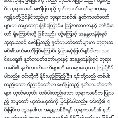
အားလုံးႏွင့္ျဖစ္ျခင္းကို လည္း ကိုယ္စားျပဳပါသည္။ ထို႔အျပ
င္၊ ဘုရားသခင္ ေဖာ္ျပသည့္ ႏႈတ္ကပတ္ေတာ္မ်ားကေန
ကြၽန္မတို႔ျမင္ႏိုင္သည္မွာ ဘုရားသခင္၏ ႏႈတ္ကပတ္ေတာ္
မ်ားက သမၼာတရားျဖစ္ေၾကာင္း၊ ဩဇာအာဏာႏွင့္ တန္ခိုးေ
တာ္ ရွိေၾကာင္းတို႔ ျဖစ္သည္။ ထို႔ေၾကာင့္ အနႏၲတန္ခိုးရွင္
ဘုရားသခင္ ေဖာ္ျပသည့္ ႏႈတ္ကပတ္ေတာ္မ်ားက ဘုရားသ
ခင္၏အသံေတာ္ျဖစ္ေၾကာင္း ခြဲျခားဆုံးျဖတ္ခ်င္ပါက၊ သခ
င္ေယရႈ၏ ႏႈတ္ကပတ္ေတာ္မ်ားႏွင့္ အနႏၲတန္ခိုးရွင္ ဘုရား
သခင္၏ ႏႈတ္ကပတ္ေတာ္မ်ားကို ေသခ်ာေလ့လာ ၾကည့္ႏိုင္
ပါသည္။ ၎တို႔ကို ႏႈိင္းယွဥ္ၾကည့္ၿပီး၊ ၎တို႔သည္ တစ္ပါး
တည္းေသာ ဝိညာဥ္ေတာ္က ေဖာ္ျပသည့္ ႏႈတ္ကပတ္ေတာ္
မ်ား ဟုတ္မဟုတ္၊ တစ္ပါးတည္းေသာ ဘုရားသခင္က ျပဳသ
ည့္ အမႈေတာ္ ဟုတ္မဟုတ္ကို ျမင္ႏိုင္ပါသည္။ ၎တို႔၏ ရ
င္းျမစ္က တူေနပါက၊ အနႏၲတန္ခိုးရွင္ ဘုရားသခင္၏ ႏႈတ္