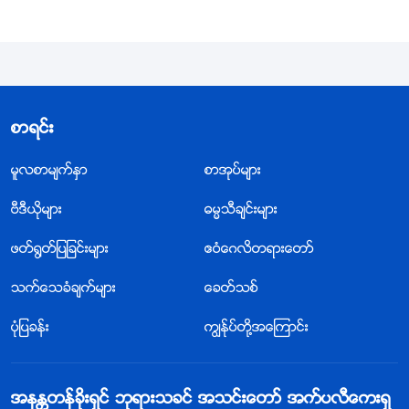
သခင္ေယရႈက လူသားမ်ားကို ပေရာဖက္ျပဳခ်က္မ်ားႏွ
လိုအတည္ျပဳမလဲဆိုတာကို ကြၽ
င့္ ကတိေတာ္မ်ားလည္း ေျပာခဲ့ပါသည္။ ရွင္ေယာဟန္ခရစ္
န္ေတာ္တို႔သိလာလိမ့္မယ္။
ဝင္ ၁၄:၂-၃ မွာ သခင္ေယရႈ ေျပာခဲ့သည္မွာ- “
သင္တို႔ေန
စရာအရပ္ကို ျပင္ဆင္ျခင္းငွါ ငါသြားရ၏။ ငါသည္သြား၍ သ
င္တို႔ျပင္ဆင္စရာအရပ္ကိုျပင္ဆင္ၿပီးမွ တဖန္လာျပန္၍၊ ငါရွိ
စာရင္း
ရာအရပ္၌ သင္တို႔ရွိ ေစျခင္းငွါ သင္တို႔ကို ငါ့ထံသို႔ သိမ္းဆ
မူလစာမ်က္ႏွာ
စာအုပ္မ်ား
ည္းမည္။
” ရွင္ေယာဟန္ခရစ္ဝင္ ၁၂:၄၇-၄၈ မွာလည္း၊ သ
ဗီဒီယိုမ်ား
ဓမၼသီခ်င္းမ်ား
ခင္ေယရႈက ေျပာခဲ့ပါသည္- “
ငါ့စကားကို ၾကားေသာသူသ
ည္ မယုံၾကည္ဘဲေနလွ်င္ ထိုသူကို ငါသည္အျပစ္မစီရင္။ ေ
ဖတ္႐ြတ္ျပျခင္းမ်ား
ဧဝံေဂလိတရားေတာ္
လာကီသား တို႔ကို အျပစ္စီရင္အံ့ေသာငွါ ငါလာသည္မဟု
သက္ေသခံခ်က္မ်ား
ေခတ္သစ္
တ္၊ ေလာကီသား တို႔ကို ကယ္တင္အံ့ေသာငွါငါလာ၏။ ငါ့
ပုံျပခန္း
ကြၽန္ုပ္တို႔အေၾကာင္း
ကိုပယ္၍ ငါ့စကားကို နာမခံေသာသူအား အျပစ္စီရင္ေသာ
သူရွိေသး၏။ ငါေဟာေျပာေသာ စကား ပင္ ေနာက္ဆုံးေ
သာေန႔၌ ထိုသူအားအျပစ္စီရင္လိမ့္မည္။
” ဗ်ာဒိတ္က်မ္း
အနႏၲတန္ခိုးရွင္ ဘုရားသခင္ အသင္းေတာ္ အက္ပလီေကးရွ