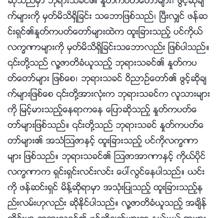
ဆိုသည္မွာ ဘုရားသခင္၏ ႏႈတ္ကပတ္ေတာ္မ်ား၊ ဖြင့္ဆိုခ်
က္မ်ားကို မွတ္မိသိရွိျခင္း သေဘာျဖစ္သည္၊ ၿပီးလွ်င္ ဖန္ဆ
င္းရွင္၏ႏႈတ္ကပတ္ေတာ္မ်ားထဲက ထူးျခားသည့္ ပင္ကိုယ္
လကၡဏာမ်ားကို မွတ္မိသိရွိျခင္းသေဘာလည္း ျဖစ္ပါသည္။
၎တို႔သည္ လူ႔ဇာတိခံယူသည့္ ဘုရားသခင္၏ ႏႈတ္ကပ
တ္ေတာ္မ်ား ျဖစ္ေစ၊ ဘုရားသခင္ ဝိညာဥ္ေတာ္၏ ဖြင့္ဆိုခ်
က္မ်ားျဖစ္ေစ ၎တို႔အားလုံးက ဘုရားသခင္က လူသားမ်ား
ကို ျမင့္မားသည့္ေနရာကေန ေျပာဆိုသည့္ ႏႈတ္ကပတ္ေ
တာ္မ်ားျဖစ္သည္။ ၎တို႔သည္ ဘုရားသခင္ ႏႈတ္ကပတ္ေ
တာ္မ်ား၏ အသံဩဇာႏွင့္ ထူးျခားသည့္ ပင္ကိုလကၡဏာ
မ်ား ျဖစ္သည္။ ဘုရားသခင္၏ ဩဇာအာဏာႏွင့္ ကိုယ္ပိုင္
လကၡဏာက ရွင္းရွင္းလင္းလင္း ေပၚလြင္ေနပါသည္။ ယင္း
ကို ဖန္ဆင္းရွင္ မိန႔္ဆိုရာမွာ အသုံးျပဳသည့္ ထူးျခားသည့္န
ည္းလမ္းဟုလည္း ဆိုႏိုင္ပါသည္။ လူ႔ဇာတိခံယူသည့္ အခ်ိန္