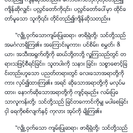
င္တည္၍ က်ိန္ဆိုသတည္း။ ေကာင္းကင္ဘုံကိုတိုင္တည္၍
က်ိန္ဆိုလွ်င္၊ ပလႅင္ေတာ္ကို၎၊ ပလႅင္ေတာ္ေပၚမွာ ထိုင္ေ
တာ္မူေသာ သူကို၎ တိုင္တည္၍က်ိန္ဆိုသတည္း။
“လွ်ိဳ႕ဝွက္ေသာက်မ္းျပဳဆရာ၊ ဖာရိရွဲတို႔၊ သင္တို႔သည္
အမဂၤလာရွိၾက၏။ အေၾကာင္းမူကား၊ ပင္စိမ္း၊ စမႊတ္၊ ဇိ
ယာ၊ အသီးအ႐ြက္တို႔ကို ဆယ္ဘို႔တဘို႔ လႉၾကသည္တြင္ တ
ရားသျဖင့္စီရင္ျခင္း၊ သူတပါးကို သနား ျခင္း၊ သစၥာေစာင့္ျခ
င္းတည္းဟူေသာ ပညတ္တရားတြင္ ေလးေသာအရာတို႔ကို
ကား လွပ္၍ထားၾက၏။ အရင္ ဆိုေသာအရာတို႔ကို မလွပ္မ
ထား၊ ေနာက္ဆိုေသာအရာတို႔ကို က်င့္ရမည္။ လမ္းျပေ
သာလူကန္းတို႔၊ သင္တို႔သည္ ျခင္တေကာင္ကိုမွ် မပါေစျခင္း
ငွါ ေရကိုစစ္လ်က္ႏွင့္ ကုလား အုပ္ကို မ်ိဳၾက၏။
“လွ်ိဳ႕ဝွက္ေသာ က်မ္းျပဳဆရာ၊ ဖာရိရွဲတို႔၊ သင္တို႔သည္