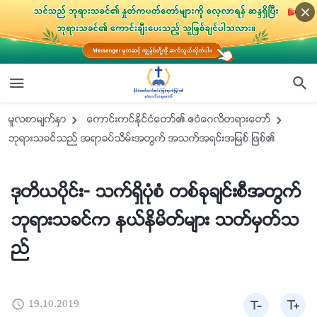
မူလစာမ်က္ႏွာ
ေကာင္းကင္ႏိုင္ငံေတာ္၏ ဧဝံေဂလိတရားေတာ္
ဘုရားသခင္သည္ အရာခပ္သိမ္းအတြက္ အသက္အရင္းအျမစ္ ျဖစ္၏
ဒုတိယပိုင္း- သက္ရွိပုံစံ တစ္ခုခ်င္းစီအတြက္
ဘုရားသခင္က နယ္နိမိတ္မ်ား သတ္မွတ္သ
ည္
19.10.2019