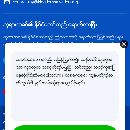
contact.my@kingdomsalvation.org
ဘုရားသခင္၏ ႏိုင္ငံေတာ္သည္ ေရာက္လာၿပီ။
ဘုရားသခင္၏ ႏိုင္ငံေတာ္သည္ ဤေလာကသို႔ ေရာက္လာၿပီျဖစ္သည္။ ရား
သခင္၏ ႏိုင္ငံေတာ္သို႔ သင္ဝင္ေရာက္ခ်င္ပါသလား။
ပိုမိုေလ့လာမည္။
သခင္အေစာကတည္းကျပန္ႂကြလာၿပီ၊ သန္းေပါင္းမ်ားစြာေ
Messenger မွတဆင့္ ကြၽန္ုပ္တို႔ကို ဆက္သြယ္လိုက္ပါ။
သာ လူေတြက သခင့္ကိုဆိုမိၿပီးၿပီ၊ သင္လည္း သခင့္ကိုအျ
မန္ဆုံးႀကိဳဆိုမိခ်င္ပါသလား။ ယခုခ်က္ခ်င္း ကြၽန္ုပ္တို႔ကိုဆ
ကြၽန္ုပ္တို႔ကို follow ျပဳလုပ္ရန္
က္သြယ္ပါ နည္းလမ္းကိုရွာေတြ႕လိမ့္မည္။
အသုံးျပဳျခင္းဆိုင္ရာ စည္းမ်ဥ္းစည္းကမ္းမ်ား
ကိုယ္ေရးလုံၿခဳံမႈ မူဝါဒ
ေက်းဇူးတင္ရွိျခင္း