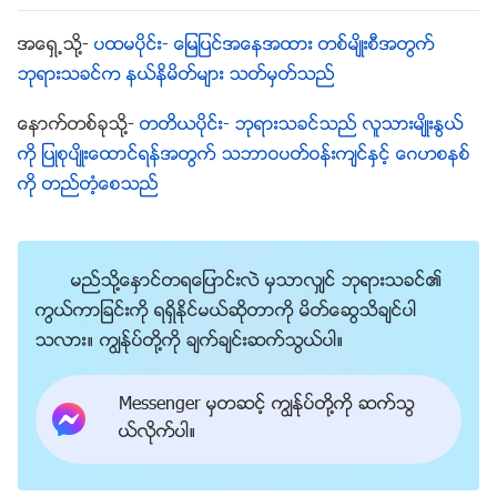
ခဲ့ၾကသည္။ ထိုသို႔ျဖင့္ ၎တို႔သည္ မည္သည့္လမ္းကိုမဆို
အေရွ႕သို႔-
ပထမပိုင္း- ေျမျပင္အေနအထား တစ္မ်ိဳးစီအတြက္
ဟိုဟိုသည္သည္ လွည့္လည္သြားလာျခင္း သို႔မဟုတ္ လူ
ဘုရားသခင္က နယ္နိမိတ္မ်ား သတ္မွတ္သည္
သားမ်ိဳးႏြယ္၏ ရွင္သန္မႈကို ထိခိုက္ျခင္း သို႔မဟုတ္ လူတို႔၏
ဘဝမ်ားကို သက္ေရာက္ေစျခင္းတို႔ ျပဳမည္မဟုတ္ေပ။ ဤ
ေနာက္တစ္ခုသို႔-
တတိယပိုင္း- ဘုရားသခင္သည္ လူသားမ်ိဳးႏြယ္
ကို ျပဳစုပ်ိဳးေထာင္ရန္အတြက္ သဘာဝပတ္ဝန္းက်င္ႏွင့္ ေဂဟစနစ္
သည္မွာ ဘုရားသခင္က ရွင္သန္မႈအတြက္ အေကာင္းဆုံးေ
ကို တည္တံ့ေစသည္
သာ ပတ္ဝန္းက်င္ကို လူသားမ်ိဳးႏြယ္အတြက္ ေထာက္ပံ့ေပး
ရင္း၊ အရာအားလုံးကို စီမံခန႔္ခြဲသည့္ပုံ ျဖစ္သည္။ အရာခပ္
သိမ္း အတြင္းရွိ သက္ရွိသတၱဝါအသီးသီးသည္ ရွင္သန္မႈအ
မည္သို႔ေႏွာင္တရေျပာင္းလဲ မွသာလွ်င္ ဘုရားသခင္၏
တြက္ ၎တို႔၏ ကိုယ္ပိုင္ ပတ္ဝန္းက်င္မ်ား အတြင္းတြင္
ကြယ္ကာျခင္းကို ရရွိႏိုင္မယ္ဆိုတာကို မိတ္ေဆြသိခ်င္ပါ
၎တို႔၏ကိုယ္ပိုင္ အသက္ကို အားျဖည့္ေပးသည့္
သလား။ ကြၽန္ုပ္တို႔ကို ခ်က္ခ်င္းဆက္သြယ္ပါ။
အစားအစာ ရွိၾကသည္။ ထိုအစားအစာမ်ားႏွင့္အတူ၊
Messenger မွတဆင့္ ကြၽန္ုပ္တို႔ကို ဆက္သြ
၎တို႔သည္ ရွင္သန္မႈအတြက္ ၎တို႔၏ ဇာတိပတ္ဝန္းက်င္ျ
ယ္လိုက္ပါ။
ဖင့္ ဆက္သြယ္မႈ ရွိေပသည္။ ထိုပတ္ဝန္းက်င္မ်ိဳးတြင္၊
၎တို႔သည္ ဘုရားသခင္က သူတို႔အတြက္ ခ်မွတ္ခဲ့သည့္ နိ