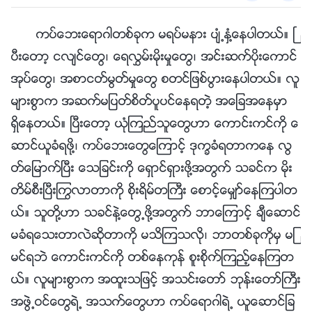
ကပ္ေဘးေရာဂါတစ္ခုက မရပ္မနား ပ်ံ႕ႏွံ႔ေနပါတယ္။ ၿ
ပီးေတာ့ ငလ်င္ေတြ၊ ေရလႊမ္းမိုးမႈေတြ၊ အင္းဆက္ပိုးေကာင္
အုပ္ေတြ၊ အစာငတ္မြတ္မႈေတြ စတင္ျဖစ္ပြားေနပါတယ္။ လူ
မ်ားစြာက အဆက္မျပတ္စိတ္ပူပင္ေနရတဲ့ အေျခအေနမွာ
ရွိေနတယ္။ ၿပီးေတာ့ ယုံၾကည္သူေတြဟာ ေကာင္းကင္ကို ေ
ဆာင္ယူခံရဖို႔၊ ကပ္ေဘးေတြေၾကာင့္ ဒုကၡခံရတာကေန လြ
တ္ေျမာက္ၿပီး ေသျခင္းကို ေရွာင္ရွားဖို႔အတြက္ သခင္က မိုး
တိမ္စီးၿပီးႂကြလာတာကို စိုးရိမ္တႀကီး ေစာင့္ေမွ်ာ္ေနၾကပါတ
ယ္။ သူတို႔ဟာ သခင္နဲ႔ေတြ႕ဖို႔အတြက္ ဘာေၾကာင့္ ခ်ီေဆာင္
မခံရေသးတာလဲဆိုတာကို မသိၾကသလို၊ ဘာတစ္ခုကိုမွ မျ
မင္ရဘဲ ေကာင္းကင္ကို တစ္ေနကုန္ စူးစိုက္ၾကည့္ေနၾကတ
ယ္။ လူမ်ားစြာက အထူးသျဖင့္ အသင္းေတာ္ ဘုန္းေတာ္ႀကီး
အဖြဲ႕ဝင္ေတြရဲ႕ အသက္ေတြဟာ ကပ္ေရာဂါရဲ႕ ယူေဆာင္ျခ