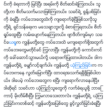
င္းကို ခံရတာကို ျမင္ၿပီး အရမ္းကို စိတ္ဆင္းရဲၾကတယ္။ သူ
တို႔ဟာ စိတ္မသက္မသာျဖစ္ၾကတယ္။ သခင္ရဲ႕ စြန္႔ပစ္ျခင္း
ကို ခံရၿပီး ကပ္ေဘးေတြထဲကို က်ေရာက္ခဲ့ၿပီျဖစ္သလိုသူ
တို႔ရဲ႕ ရွင္သန္ေရးက မေသခ်ာဘူးလို႔ ခံစားၾကရတယ္။ စိတ္
ရႈပ္ေထြးၿပီး လမ္းေပ်ာက္ေနၾကတယ္။ ဗ်ာဒိတ္က်မ္းမွာ သခ
င္
ေယရႈ
က ကြၽန္မတို႔ေတြ ကပ္ေဘးထဲ မက်ေရာက္ဖို႔အတြက္
ကပ္ေဘးေတြမတိုင္ခင္ ႂကြလာၿပီး ကြၽန္မတို႔ကို ေကာင္းကင္
ကို ေခၚေဆာင္သြားမယ္လို႔ ပေရာဖက္ျပဳထားပါတယ္။ ဒါက
ကြၽန္မတို႔ရဲ႕ ေမွ်ာ္လင့္ခ်က္ပါ။ ကြၽန္မတို႔
ယုံၾကည္ျခင္း
က က
ပ္ေဘးကေန လြတ္ေျမာက္ၿပီး ထာဝရအသက္ရရွိဖို႔ျဖစ္ပါတ
ယ္။ ဒါေပမဲ့ ကပ္ေဘးေတြက စၿပီး က်ေရာက္လာေနပါၿပီ။
ဒါဆိုရင္ သခင္ဟာ ယုံၾကည္သူေတြကို လက္ခံရယူဖို႔ ဘာေၾ
ကာင့္ မိုးတိမ္စီးၿပီး ႂကြမလာေသးတာလဲ။ ကြၽန္မတို႔ရဲ႕ ယုံၾက
ည္ျခင္းကတစ္ဆင့္ ကြၽန္မတို႔အျပစ္ေတြ ခြင့္လႊတ္ျခင္းခံရၿပီး