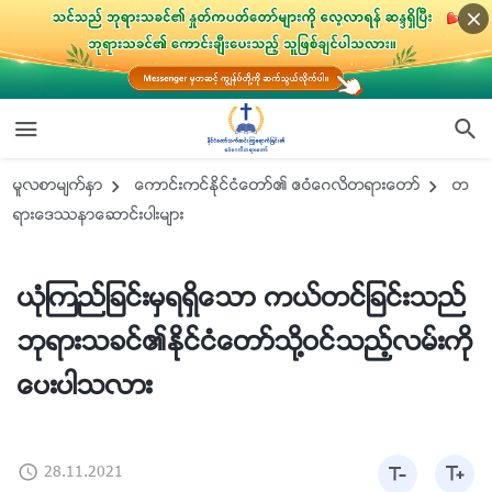
မူလစာမ်က္ႏွာ
ေကာင္းကင္ႏိုင္ငံေတာ္၏ ဧဝံေဂလိတရားေတာ္
တ
ရားေဒႆနာေဆာင္းပါးမ်ား
ယုံၾကည္ျခင္းမွရရွိေသာ ကယ္တင္ျခင္းသည္
ဘုရားသခင္၏ႏိုင္ငံေတာ္သို႔ဝင္သည့္လမ္းကို
ေပးပါသလား
28.11.2021