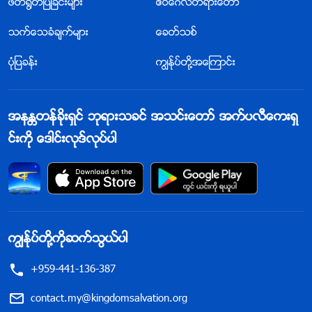
ဖတ္႐ြတ္ျပျခင္းမ်ား
ဧဝံေဂလိတရားေတာ္
ဝ ခြင့္မျပဳပါဘူး။ ဒါေၾကာင့္ ယုံၾကည္ျခင္းေၾကာင့္ ေျဖာင့္မတ္
သက္ေသခံခ်က္မ်ား
ေခတ္သစ္
ရာေရာက္ျခင္းက သူတို႔ကို ႏိုင္ငံေတာ္ထဲကို ေရာက္ေစမယ္
ဆိုတဲ့ လူေတြရဲ႕ ယုံၾကည္ခ်က္က သခင္ကိုယ္တိုင္ရဲ႕ ႏႈတ္က
ပုံျပခန္း
ကြၽန္ုပ္တို႔အေၾကာင္း
ပတ္ေတာ္ေတြ၊ သမၼာတရားနဲ႔ ဆန္႔က်င္ေနတဲ့ အယူအဆတ
စ္ခုပါ။ ဒါက ကြၽန္မတို႔ရဲ႕ လြန္ကဲတဲ့ ဆႏၵေတြကေနလာတဲ့
အနႏၲတန္ခိုးရွင္ ဘုရားသခင္ အသင္းေတာ္ အက္ပလီေကးရွ
လူသားအယူအဆနဲ႔ စိတ္ကူးသက္သက္ပါပဲ။
င္းကို ေဒါင္းလုဒ္လုပ္ပါ
ဒီေနရာမွာ တခ်ိဳ႕က ေျပာႏိုင္တယ္။ ေက်းဇူးေတာ္
အားျဖင့္ ယုံၾကည္ျခင္းေၾကာင့္ ကယ္တင္ခံရျခင္းက က်မ္းစာ
အေျချပဳခ်က္ရွိတယ္ ေပါ့။ “ေျဖာင့္မတ္ရာသို႔ ေရာက္ျခင္းငွာ
စိတ္ႏွလုံးျဖင့္ ယုံၾကည္ရ၏။ ကယ္တင္ျခင္းသို႔ ေရာက္ျခင္း
ကြၽန္ုပ္တို႔ကိုဆက္သြယ္ပါ
ငွာ ႏႈတ္ျဖင့္ ဝန္ခံရ၏။”
“ယုံၾက
(ေရာမဩဝါဒစာ ၁၀:၁၀-၁၁)
+959-441-136-387
ည္ေသာအားျဖင့္ ေက်းဇူးေတာ္ေၾကာင့္ ကယ္တင္ျခင္းသို႔ ေ
ရာက္ရ၏။ ကိုယ္အလိုအေလ်ာက္ ေရာက္သည္မဟုတ္။
contact.my@kingdomsalvation.org