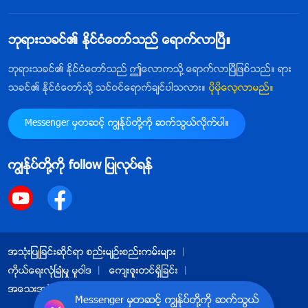
ဘုရားသခင္ သနားေတာ္မူရာျဖစ္သတည္း။”
(ဧဖက္ ၾသဝါဒ
ဒါဆို ႏိုင္ငံေတာ္ထဲကို ဒီနည္းနဲ႔ မေရာက္ႏိုင္ရင္ “က
စာ ၂:၈)
ဘုရားသခင္၏ ႏိုင္ငံေတာ္သည္ ေရာက္လာၿပီ။
ယ္တင္ခံရျခင္း”က တကယ္တမ္း ဘာကိုဆိုလိုတာလဲ။ ဒီသ
ဘုရားသခင္၏ ႏိုင္ငံေတာ္သည္ ဤေလာကသို႔ ေရာက္လာၿပီျဖစ္သည္။ ရား
မၼာတရား နက္နဲမႈနဲ႔ပတ္သက္ၿပီး
အနႏၲတန္ခိုးရွင္ ဘုရားသခ
သခင္၏ ႏိုင္ငံေတာ္သို႔ သင္ဝင္ေရာက္ခ်င္ပါသလား။
ပိုမိုေလ့လာမည္။
င္
က ကြၽန္မတို႔ကို ေျပာထားပါတယ္။ သူ႔ႏႈတ္ကပတ္ေတာ္ထဲ
မွာ ဘာေျပာလဲဆိုတာ ၾကည့္ၾကရေအာင္။ အနႏၲတန္ခိုးရွင္
Messenger မွတဆင့္ ကြၽန္ုပ္တို႔ကို ဆက္သြယ္လိုက္ပါ။
ဘုရားသခင္ ေျပာသည္မွာ- “
ထိုအခ်ိန္က ေယရႈ၏ အမႈမွာ
လူသားမ်ိဳးႏြယ္တစ္ရပ္လုံးကို ေ႐ြးႏႈတ္ရန္ ျဖစ္သည္။ သူ႔ကို
ကြၽန္ုပ္တို႔ကို follow ျပဳလုပ္ရန္
ယုံၾကည္သူအားလုံးတို႔၏ အျပစ္မ်ားသည္ ခြင့္လႊတ္ျခင္း ခံခဲ့
ရသည္၊ သူ႔ကို ယုံၾကည္ေနသေ႐ြ႕ သူက သင့္ကို ေ႐ြးႏႈတ္မ
ည္၊ သင္သည္ သူ႔ကို ယုံၾကည္ပါက သင္သည္ အျပစ္ႏွင့္မ
သက္ဆိုင္ေတာ့ဘဲ၊ သင္၏အျပစ္မ်ား အားလုံး ေျဖလႊတ္ျခ
အသုံးျပဳျခင္းဆိုင္ရာ စည္းမ်ဥ္းစည္းကမ္းမ်ား
ကိုယ္ေရးလုံၿခဳံမႈ မူဝါဒ
ေက်းဇူးတင္ရွိျခင္း
င္းခံရသည္။ ဤသည္မွာ ကယ္တင္ခံရျခင္းႏွင့္ ယုံၾကည္ျခင္း
အေသးအဖြဲအခ်က္အလက္မ်ားႏွင့္ ပတ္သက္သည့္ မူဝါဒ
အားျဖင့္ ေလ်ာ္ကန္ေစျခင္းဟူသည့္ အဓိပၸာယ္ျဖစ္သည္။
Messenger မွတဆင့္ ကြၽန္ုပ္တို႔ကို ဆက္သြယ္