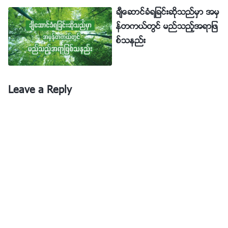
တန္းမတ္မတ္ေခၚေဆာင္မည္ေ
တာ့ လူမ်ားစြာရဲ႕ ယုံၾကည္ျခင္းနဲ႔ ခ်စ္ျခင္းက ေအးစက္လာေ
ခ်ီေဆာင္ခံရျခင္းဆိုသည္မွာ အမွ
လာ
နပါတယ္။ ဘုရားသခင္ကို စၿပီး အျပစ္တင္ေဝဖန္လာၾကတ
န္တကယ္တြင္ မည္သည့္အရာျဖ
စ္သနည္း
ယ္။ တခ်ိဳ႕က သူ႔ကို ျငင္းပယ္ၿပီး သစၥာေတာင္ေဖာက္ၾကတ
ယ္။ အျပစ္ေတြ ခြင့္လႊတ္ခံရၿပီး ကယ္တင္ျခင္းေက်းဇူးခံရျခ
င္းက လူေတြကို ပိုၿပီး ေကာင္းေကာင္းျပဳမူႏိုင္ေစေပမဲ့ ဒါက
Leave a Reply
အျပစ္ကေန လုံးလုံးလ်ားလ်ား လြတ္ေျမာက္ခဲ့ၿပီ၊ ဘုရားကို
မနာခံတာ မရွိဘူးလို႔ အဓိပၸာယ္မရဘူး၊ ၿပီးေတာ့ အထူးသျဖ
င့္ သူတို႔ေတြက သန္႔စင္ခံရၿပီး ႏိုင္ငံေတာ္နဲ႔ ထိုက္တန္တယ္
ဆိုတဲ့ သေဘာမဟုတ္မွန္း၊ အခ်က္အလက္ေတြက ျပေနပါ
တယ္။ ဒါက ျဖစ္ခ်င္တဲ့ အေတြးသက္သက္ပါ။ ဒါဆို အခု ဒီ
အခ်က္ကို ကြၽန္မတို႔ ျမင္ႏိုင္ၿပီးေတာ့ တရားေဟာၿပီး သူ႔နာမ
နဲ႔ နတ္ဆိုးႏွင္ထုတ္သူေတြဟာ မေကာင္းမႈျပဳသူေတြျဖစ္ၿပီး
သူတို႔ကို လုံးဝမသိဘူးလို႔ သခင္ေယရႈက ဘာေၾကာင့္ေျပာ
တယ္ဆိုတာကို နားလည္လို႔ရပါတယ္။ ဒါဟာ လူေတြက သူ