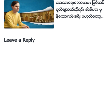
တို႔သမီးပဲ။ ငိုေႂကြးျမည္တမ္းၿပီး အံသြားခဲႀကိတ္ရင္း ကပ္ေ
ဘာသာေရးေလာကက ျပစ္တင္
လာ
ရႈတ္ခ်တယ္ဆိုရင္၊ အဲဒါဟာ မွ
ဘးႀကီးထဲကို ေသခ်ာေပါက္ က်လိမ့္မယ္။ အခုအခ်ိန္မွာ
န္ေသာလမ္းခရီး မဟုတ္ေတာ့
ဘာသာေရးေလာကက သခင့္ကို မႀကိဳဆိုရေသးဘူး။ အဲဒီ
ဘူးလား။
အစား သူတို႔ဟာ ဘုရားကို အျပစ္တင္၊ ျငင္းဆန္ၿပီး ႀကံရာမ
ရတဲ့ အေျခအေနမွာ အၿမဲတမ္းရွိေနၿပီး ကပ္ေဘးေတြထဲကို
Leave a Reply
က်ေရာက္ၾကရတယ္။ ဘုရားရဲ႕သိုးေတြျဖစ္တဲ့သူေတြက
ဘုရားအသံကို ၾကားၿပီးတဲ့ေနာက္မွာ လမ္းမွန္ကို စိတ္အား
ထက္သန္စြာနဲ႔ ရွာေဖြစူးစမ္းၿပီး သခင့္ကို ႀကိဳဆိုရတဲ့ အခြင့္
ကို ရၾကတယ္။ ဒါေၾကာင့္ ကြၽန္မတို႔ ရွင္းရွင္းလင္းလင္း သိ
ထားရမယ္။ ေနာက္ဆုံးေသာကာလမွာ သခင္ျပန္ႂကြလာတဲ့
အခါ သူဟာ လူသားအျဖစ္ ေပၚထြန္းၿပီး သမၼာတရား
အားလုံးကို ေဖာ္ျပတယ္။ သခင္ေပၚထြန္းျခင္းကို ရွာေဖြတဲ့ေ
နရာမွာ ကြၽန္မတို႔အတြက္ အဓိကအခ်က္က သခင္ ေဖာ္ျပ
တဲ့ ဒီသမၼာတရားေတြအားလုံးက ဘယ္မွာရွိတယ္ဆိုတာကို